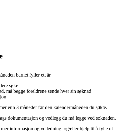
e
åneden barnet fyller ett år.
dere søke
ted, må begge foreldrene sende hver sin søknad
jon
or mer enn 3 måneder før den kalendermåneden du søkte.
slags dokumentasjon og vedlegg du må legge ved søknaden.
r informasjon og veiledning, og/eller hjelp til å fylle ut