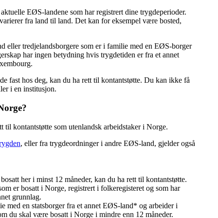
aktuelle EØS-landene som har registrert dine trygdeperioder.
rierer fra land til land. Det kan for eksempel være bosted,
nd eller tredjelandsborgere som er i familie med en EØS-borger
rskap har ingen betydning hvis trygdetiden er fra et annet
Luxembourg.
 fast hos deg, kan du ha rett til kontantstøtte. Du kan ikke få
er i en institusjon.
 Norge?
ett til kontantstøtte som utenlandsk arbeidstaker i Norge.
trygden
, eller fra trygdeordninger i andre EØS-land, gjelder også
osatt her i minst 12 måneder, kan du ha rett til kontantstøtte.
som er bosatt i Norge, registrert i folkeregisteret og som har
nnet grunnlag.
ilie med en statsborger fra et annet EØS-land* og arbeider i
v om du skal være bosatt i Norge i mindre enn 12 måneder.