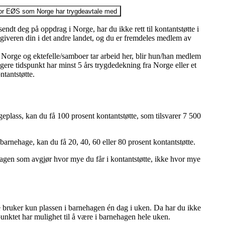
enfor EØS som Norge har trygdeavtale med
sendt deg på oppdrag i Norge, har du ikke rett til kontantstøtte i
sgiveren din i det andre landet, og du er fremdeles medlem av
l Norge og ektefelle/samboer tar arbeid her, blir hun/han medlem
igere tidspunkt har minst 5 års trygdedekning fra Norge eller et
ntantstøtte.
hageplass, kan du få 100 prosent kontantstøtte, som tilsvarer 7 500
 i barnehage, kan du få 20, 40, 60 eller 80 prosent kontantstøtte.
nehagen som avgjør hvor mye du får i kontantstøtte, ikke hvor mye
e bruker kun plassen i barnehagen én dag i uken. Da har du ikke
gspunktet har mulighet til å være i barnehagen hele uken.