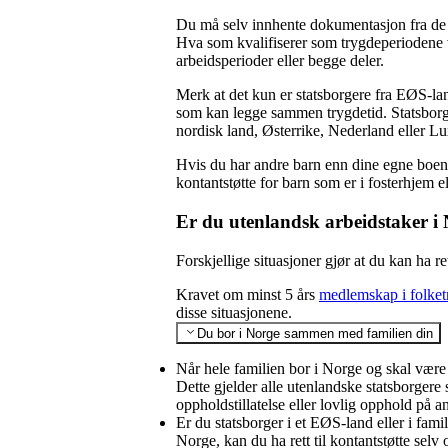
Du må selv innhente dokumentasjon fra de 
Hva som kvalifiserer som trygdeperiodene va
arbeidsperioder eller begge deler.
Merk at det kun er statsborgere fra EØS-la
som kan legge sammen trygdetid. Statsborge
nordisk land, Østerrike, Nederland eller 
Hvis du har andre barn enn dine egne boende
kontantstøtte for barn som er i fosterhjem ell
Er du utenlandsk arbeidstaker i
Forskjellige situasjoner gjør at du kan ha r
Kravet om minst 5 års
medlemskap i folke
disse situasjonene.
Du bor i Norge sammen med familien din
Når hele familien bor i Norge og skal være b
Dette gjelder alle utenlandske statsborgere 
oppholdstillatelse eller lovlig opphold på a
Er du statsborger i et EØS-land eller i fam
Norge, kan du ha rett til kontantstøtte sel