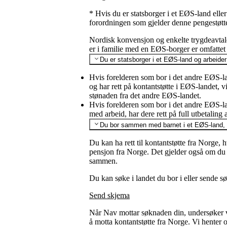
* Hvis du er statsborger i et EØS-land ell
forordningen som gjelder denne pengestøtt
Nordisk konvensjon og enkelte trygdeavtal
er i familie med en EØS-borger er omfatte
Du er statsborger i et EØS-land og arbeider
Hvis forelderen som bor i det andre EØS-lan
og har rett på kontantstøtte i EØS-landet,
stønaden fra det andre EØS-landet.
Hvis forelderen som bor i det andre EØS-land
med arbeid, har dere rett på full utbetaling 
Du bor sammen med barnet i et EØS-land, o
Du kan ha rett til kontantstøtte fra Norge, h
pensjon fra Norge. Det gjelder også om du og
sammen.
Du kan søke i landet du bor i eller sende s
Send skjema
Når Nav mottar søknaden din, undersøker vi 
å motta kontantstøtte fra Norge. Vi henter o