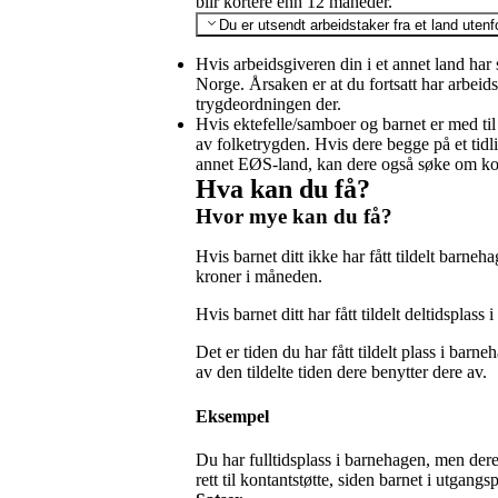
blir kortere enn 12 måneder.
Du er utsendt arbeidstaker fra et land ut
Hvis arbeidsgiveren din i et annet land har 
Norge. Årsaken er at du fortsatt har arbeid
trygdeordningen der.
Hvis ektefelle/samboer og barnet er med ti
av folketrygden. Hvis dere begge på et tidl
annet EØS-land, kan dere også søke om ko
Hva kan du få?
Hvor mye kan du få?
Hvis barnet ditt ikke har fått tildelt barne
kroner i måneden.
Hvis barnet ditt har fått tildelt deltidsplass
Det er tiden du har fått tildelt plass i bar
av den tildelte tiden dere benytter dere av.
Eksempel
Du har fulltidsplass i barnehagen, men der
rett til kontantstøtte, siden barnet i utgan