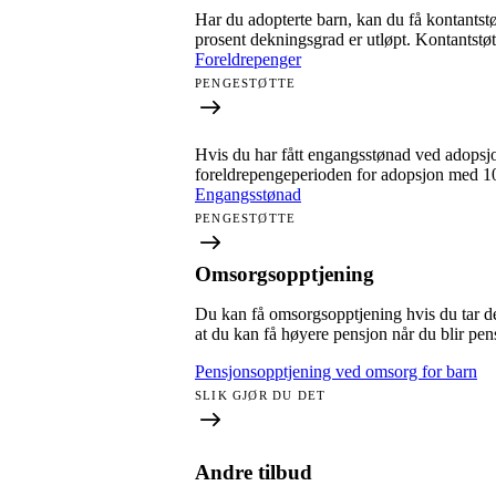
Har du adopterte barn, kan du få kontantstø
prosent dekningsgrad er utløpt. Kontantstøt
Foreldrepenger
PENGESTØTTE
Hvis du har fått engangsstønad ved adopsjon
foreldrepengeperioden for adopsjon med 100
Engangsstønad
PENGESTØTTE
Omsorgsopptjening
Du kan få omsorgsopptjening hvis du tar d
at du kan få høyere pensjon når du blir pens
Pensjonsopptjening ved omsorg for barn
SLIK GJØR DU DET
Andre tilbud