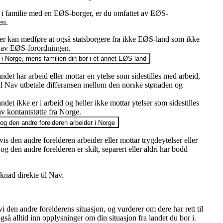
er i familie med en EØS-borger, er du omfattet av EØS-
en.
er kan medføre at også statsborgere fra ikke EØS-land som ikke
t av EØS-forordningen.
 i Norge, mens familien din bor i et annet EØS-land
det har arbeid eller mottar en ytelse som sidestilles med arbeid,
 vil Nav utbetale differansen mellom den norske stønaden og
et ikke er i arbeid og heller ikke mottar ytelser som sidestilles
av kontantstøtte fra Norge.
g den andre forelderen arbeider i Norge
vis den andre forelderen arbeider eller mottar trygdeytelser eller
 den andre forelderen er skilt, separert eller aldri har bodd
øknad direkte til Nav.
den andre forelderens situasjon, og vurderer om dere har rett til
gså alltid inn opplysninger om din situasjon fra landet du bor i.