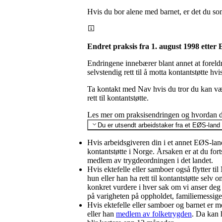
Hvis du bor alene med barnet, er det du som
Endret praksis fra 1. august 1998 etter
Endringene innebærer blant annet at forel
selvstendig rett til å motta kontantstøtte h
Ta kontakt med Nav hvis du tror du kan væ
rett til kontantstøtte.
Les mer om praksisendringen og hvordan d
Du er utsendt arbeidstaker fra et EØS-land 
Hvis arbeidsgiveren din i et annet EØS-land
kontantstøtte i Norge. Årsaken er at du fort
medlem av trygdeordningen i det landet.
Hvis ektefelle eller samboer også flytter t
hun eller han ha rett til kontantstøtte sel
konkret vurdere i hver sak om vi anser deg
på varigheten på oppholdet, familiemessige
Hvis ektefelle eller samboer og barnet er me
eller han
medlem av folketrygden
. Da kan 