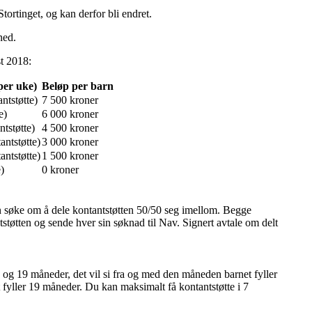
Stortinget, og kan derfor bli endret.
ned.
st 2018:
per uke)
Beløp per barn
ntstøtte)
7 500
kroner
e)
6 000
kroner
ntstøtte)
4 500
kroner
antstøtte)
3 000
kroner
antstøtte)
1 500
kroner
e)
0 kroner
n søke om å dele kontantstøtten 50/50 seg imellom. Begge
støtten og sende hver sin søknad til Nav. Signert avtale om delt
 og 19 måneder, det vil si fra og med den måneden barnet fyller
fyller 19 måneder. Du kan maksimalt få kontantstøtte i 7