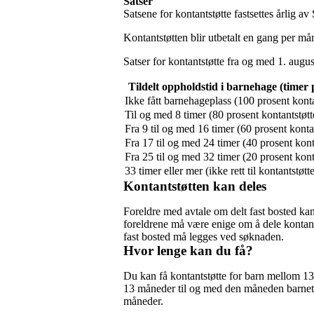
Satser
Satsene for kontantstøtte fastsettes årlig av 
Kontantstøtten blir utbetalt en gang per må
Satser for kontantstøtte fra og med 1. augu
Tildelt oppholdstid i barnehage (timer 
Ikke fått barnehageplass (100 prosent konta
Til og med 8 timer (80 prosent kontantstøtt
Fra 9 til og med 16 timer (60 prosent konta
Fra 17 til og med 24 timer (40 prosent kont
Fra 25 til og med 32 timer (20 prosent kont
33 timer eller mer (ikke rett til kontantstøtt
Kontantstøtten kan deles
Foreldre med avtale om delt fast bosted ka
foreldrene må være enige om å dele kontant
fast bosted må legges ved søknaden.
Hvor lenge kan du få?
Du kan få kontantstøtte for barn mellom 13
13 måneder til og med den måneden barnet 
måneder.