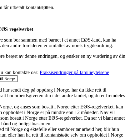
 får utbetalt kontantstøtten.
 EØS-regelverket
dre som bor sammen med barnet i et annet EØS-land, kan ha
vis den andre forelderen er omfattet av norsk trygdeordning.
re berørt av denne endringen, og ønsker en ny vurdering av din
u kan kontakte oss:
Praksisendringer på familieytelsene
til Norge
 har sendt deg på oppdrag i Norge, har du ikke rett til
satt har arbeidsgiveren din i det andre landet, og du er fremdeles
il Norge, og anses som bosatt i Norge etter EØS-regelverket, kan
v om oppholdet i Norge er på mindre enn 12 måneder. Nav vil
 som bosatt i Norge etter EØS-regelverket. Da ser vi blant annet
 bånd og boligsituasjonen.
d til Norge og ektefelle eller samboer tar arbeid her, blir hun
hun eller han ha rett til kontantstøtte selv om oppholdet i Norge