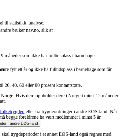
 til statistikk, analyse,
andre bruker nav.no, slik at
9 måneder som ikke har fulltidsplass i barnehage.
 være fylt ett år og ikke ha fulltidsplass i barnehage som får
rt.
til 20, 40, 60 eller 80 prosent kontantstøtte.
 Norge. Hvis dere oppholder dere i Norge i minst 12 måneder
att.
folketrygden
eller fra trygdeordninger i andre EØS-land. Når
må begge foreldrene ha vært medlemmer i minst 5 år.
oder i andre EØS-land
skal trygdeperioder i et annet EØS-land også regnes med.