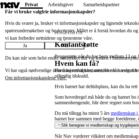
Hopp
Privat
Arbeidsgiver
Samarbeidspartner
til
Får vi bruke valgfrie informasjon­skapsler?
hovedinnhold
Hvis du svarer ja, bruker vi informasjons­­kapsler og lignende teknologi
spørreundersøkelser og bruker­tester. Målet er å forstå hvordan du og 
PENGESTØTTE
vi kan forbedre nettsidene og tjenestene våre.
Kontantstøtte
Ja
Nei
Pengestøtte når du har barn mellom 13 og 1
Du kan når som helst endre samtykket ditt via lenken i bunnmenyen.
Hvem kan få?
For å ha rett til kontantstøtte må barnet ditt
Vi har også nødvendige informasjonskapsler, som ikke kan velges bo
offentlig tilskudd.
Om informasjonskapslene våre.
Hvis barnet har deltidsplass, kan du ha rett 
Som hovedregel må både du og barnet bo i
sammenhengende, blir dere regnet som bos
Du må tillegg ha minst 5 års
medlemskap i 
barnet bor sammen med begge foreldrene, 
Slik beregner vi medlemskap og trygdeperi
Når Nav vurderer vilkåret om medlemskap, 