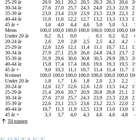
25-29 år
20,9
20,1
20,2
20,5
20,3
20,3
20,6
20,
30-34 år
27,6
27,0
25,7
24,3
24,0
23,3
22,9
22,
35-39 år
23,0
23,4
23,9
23,9
23,5
22,9
22,3
21,
40-44 år
11,0
11,6
12,2
12,7
13,2
13,3
13,3
13,
45 år +
3,6
4,0
4,4
4,6
5,0
5,0
5,1
5,
Menn
100,0
100,0
100,0
100,0
100,0
100,0
100,0
100,
Under 20 år
0,2
0,1
0,0
.
0,1
0,2
0,2
0,
20-24 år
2,6
2,9
2,8
2,5
2,5
4,2
4,2
4,
25-29 år
12,6
12,6
12,1
11,4
11,1
10,7
12,1
12,
30-34 år
27,9
27,1
25,9
26,0
24,8
24,3
23,7
23,
35-39 år
31,9
29,6
30,6
30,8
30,5
29,9
28,5
26,
40-44 år
15,8
17,4
17,4
18,6
19,6
19,3
19,5
19,
45 år +
9,0
10,3
11,1
10,7
11,4
11,4
11,7
13,
Kvinner
100,0
100,0
100,0
100,0
100,0
100,0
100,0
100,
Under 20 år
1,8
1,7
1,6
1,8
2,0
2,3
2,2
2,
20-24 år
12,6
12,7
12,6
12,6
12,6
13,5
14,2
15,
25-29 år
21,4
20,6
20,7
20,9
20,8
20,8
21,1
21,
30-34 år
27,6
27,0
25,7
24,3
23,9
23,3
22,8
22,
35-39 år
22,6
23,1
23,5
23,6
23,2
22,5
22,0
21,
40-44 år
10,7
11,3
11,9
12,5
12,9
13,0
13,0
13,
45 år +
3,3
3,7
4,0
4,3
4,6
4,6
4,8
4,
Til toppen