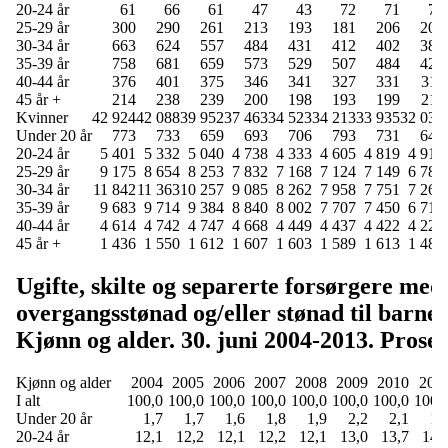
20-24 år
61
66
61
47
43
72
71
72
25-29 år
300
290
261
213
193
181
206
204
30-34 år
663
624
557
484
431
412
402
386
35-39 år
758
681
659
573
529
507
484
423
40-44 år
376
401
375
346
341
327
331
311
45 år +
214
238
239
200
198
193
199
211
Kvinner
42 924
42 088
39 952
37 463
34 523
34 213
33 935
32 036
Under 20 år
773
733
659
693
706
793
731
645
20-24 år
5 401
5 332
5 040
4 738
4 333
4 605
4 819
4 912
25-29 år
9 175
8 654
8 253
7 832
7 168
7 124
7 149
6 783
30-34 år
11 842
11 363
10 257
9 085
8 262
7 958
7 751
7 267
35-39 år
9 683
9 714
9 384
8 840
8 002
7 707
7 450
6 719
40-44 år
4 614
4 742
4 747
4 668
4 449
4 437
4 422
4 222
45 år +
1 436
1 550
1 612
1 607
1 603
1 589
1 613
1 488
Ugifte, skilte og separerte forsørgere med
overgangsstønad og/eller stønad til barnet
Kjønn og alder. 30. juni 2004-2013. Prose
Kjønn og alder
2004
2005
2006
2007
2008
2009
2010
201
I alt
100,0
100,0
100,0
100,0
100,0
100,0
100,0
100,
Under 20 år
1,7
1,7
1,6
1,8
1,9
2,2
2,1
1,
20-24 år
12,1
12,2
12,1
12,2
12,1
13,0
13,7
14,