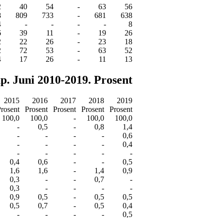
2
40
54
-
63
56
8
809
733
-
681
638
4
-
-
-
-
8
6
39
11
-
19
26
2
22
26
-
23
18
2
72
53
-
63
52
4
17
26
-
11
13
p. Juni 2010-2019. Prosent
2015
2016
2017
2018
2019
rosent
Prosent
Prosent
Prosent
Prosent
100,0
100,0
-
100,0
100,0
-
0,5
-
0,8
1,4
-
-
-
-
0,6
-
-
-
-
0,4
-
-
-
-
-
0,4
0,6
-
-
0,5
1,6
1,6
-
1,4
0,9
0,3
-
-
0,7
-
0,3
-
-
-
-
0,9
0,5
-
0,5
0,5
0,5
0,7
-
0,5
0,4
-
-
-
-
0,5