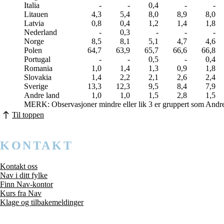
Italia
-
-
0,4
-
-
Litauen
4,3
5,4
8,0
8,9
8,0
Latvia
0,8
0,4
1,2
1,4
1,8
Nederland
-
0,3
-
-
-
Norge
8,5
8,1
5,1
4,7
4,6
Polen
64,7
63,9
65,7
66,6
66,8
Portugal
-
-
0,5
-
0,4
Romania
1,0
1,4
1,3
0,9
1,8
Slovakia
1,4
2,2
2,1
2,6
2,4
Sverige
13,3
12,3
9,5
8,4
7,9
Andre land
1,0
1,0
1,5
2,8
1,5
MERK: Observasjoner mindre eller lik 3 er gruppert som Andr
Til toppen
KONTAKT
Kontakt oss
Nav i ditt fylke
Finn Nav-kontor
Kurs fra Nav
Klage og tilbakemeldinger