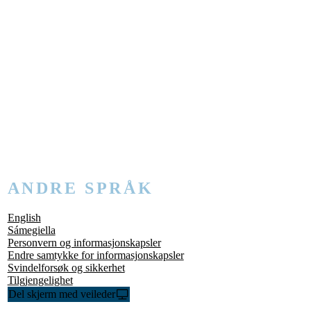
ANDRE SPRÅK
English
Sámegiella
Personvern og informasjonskapsler
Endre samtykke for informasjonskapsler
Svindelforsøk og sikkerhet
Tilgjengelighet
Del skjerm med veileder