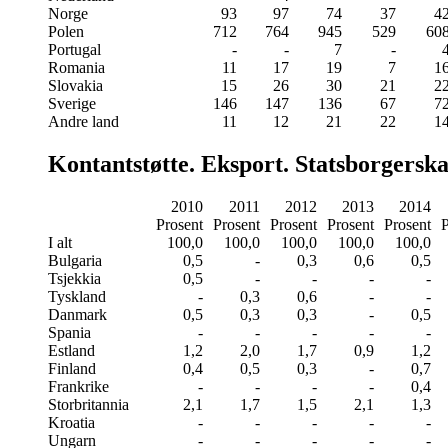
Norge
93
97
74
37
4
Polen
712
764
945
529
60
Portugal
-
-
7
-
Romania
11
17
19
7
1
Slovakia
15
26
30
21
2
Sverige
146
147
136
67
7
Andre land
11
12
21
22
1
Kontantstøtte. Eksport. Statsborgerska
2010
2011
2012
2013
2014
Prosent
Prosent
Prosent
Prosent
Prosent
P
I alt
100,0
100,0
100,0
100,0
100,0
Bulgaria
0,5
-
0,3
0,6
0,5
Tsjekkia
0,5
-
-
-
-
Tyskland
-
0,3
0,6
-
-
Danmark
0,5
0,3
0,3
-
0,5
Spania
-
-
-
-
-
Estland
1,2
2,0
1,7
0,9
1,2
Finland
0,4
0,5
0,3
-
0,7
Frankrike
-
-
-
-
0,4
Storbritannia
2,1
1,7
1,5
2,1
1,3
Kroatia
-
-
-
-
-
Ungarn
-
-
-
-
-