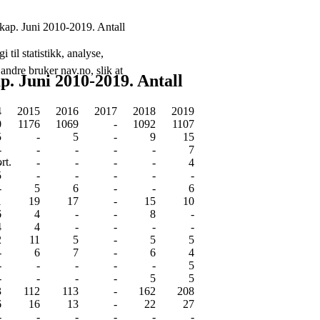
skap. Juni 2010-2019. Antall
 til statistikk, analyse,
andre bruker nav.no, slik at
p. Juni 2010-2019. Antall
4
2015
2016
2017
2018
2019
0
1176
1069
-
1092
1107
5
-
5
-
9
15
-
-
-
-
-
7
rt.
-
-
-
-
-
4
5
-
-
-
-
-
-
5
6
-
-
6
1
19
17
-
15
10
6
4
-
-
8
-
4
4
-
-
-
-
2
11
5
-
5
5
-
6
7
-
6
4
-
-
-
-
-
5
-
-
-
-
5
5
3
112
113
-
162
208
6
16
13
-
22
27
-
-
-
-
-
-