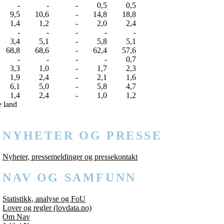
-
-
-
0,5
0,5
9,5
10,6
-
14,8
18,8
1,4
1,2
-
2,0
2,4
-
-
-
-
-
3,4
5,1
-
5,8
5,1
68,8
68,6
-
62,4
57,6
-
-
-
-
0,7
3,3
1,0
-
1,7
2,3
1,9
2,4
-
2,1
1,6
6,1
5,0
-
5,8
4,7
1,4
2,4
-
1,0
1,2
e land
NYHETER OG PRESSE
Nyheter, pressemeldinger og pressekontakt
NAV OG SAMFUNN
Statistikk, analyse og FoU
Lover og regler (lovdata.no)
Om Nav