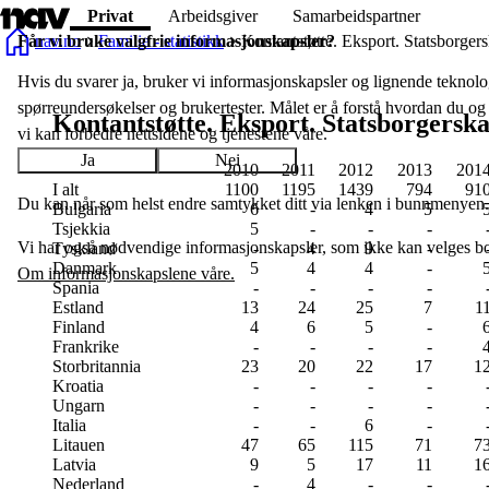
Hopp
Privat
Arbeidsgiver
Samarbeidspartner
til
nav.no
Familie - statistikk
Kontantstøtte. Eksport. Statsborger
Får vi bruke valgfrie informasjon­skapsler?
hovedinnhold
Hvis du svarer ja, bruker vi informasjons­­kapsler og lignende teknologi
spørreundersøkelser og bruker­tester. Målet er å forstå hvordan du og 
Kontantstøtte. Eksport. Statsborgerska
vi kan forbedre nettsidene og tjenestene våre.
Ja
Nei
2010
2011
2012
2013
201
I alt
1100
1195
1439
794
91
Du kan når som helst endre samtykket ditt via lenken i bunnmenyen.
Bulgaria
6
-
4
5
Tsjekkia
5
-
-
-
Vi har også nødvendige informasjonskapsler, som ikke kan velges bo
Tyskland
-
4
9
-
Danmark
5
4
4
-
Om informasjonskapslene våre.
Spania
-
-
-
-
Estland
13
24
25
7
1
Finland
4
6
5
-
Frankrike
-
-
-
-
Storbritannia
23
20
22
17
1
Kroatia
-
-
-
-
Ungarn
-
-
-
-
Italia
-
-
6
-
Litauen
47
65
115
71
7
Latvia
9
5
17
11
1
Nederland
-
4
-
-